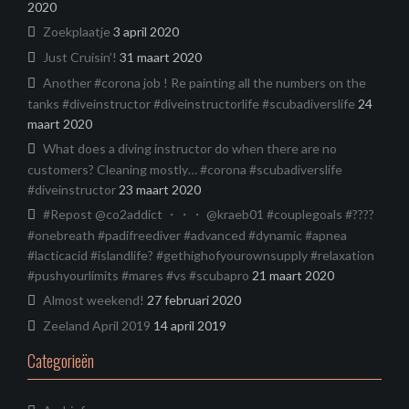
2020
Zoekplaatje
3 april 2020
Just Cruisin’!
31 maart 2020
Another #corona job ! Re painting all the numbers on the
tanks #diveinstructor #diveinstructorlife #scubadiverslife
24
maart 2020
What does a diving instructor do when there are no
customers? Cleaning mostly… #corona #scubadiverslife
#diveinstructor
23 maart 2020
#Repost @co2addict ・・・ @kraeb01 #couplegoals #????
#onebreath #padifreediver #advanced #dynamic #apnea
#lacticacid #islandlife? #gethighofyourownsupply #relaxation
#pushyourlimits #mares #vs #scubapro
21 maart 2020
Almost weekend!
27 februari 2020
Zeeland April 2019
14 april 2019
Categorieën