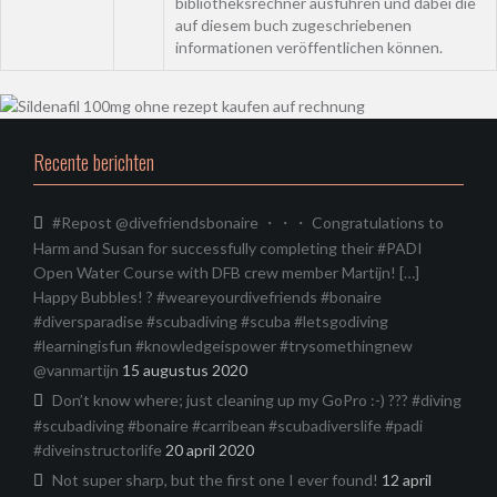
bibliotheksrechner ausführen und dabei die
auf diesem buch zugeschriebenen
informationen veröffentlichen können.
Recente berichten
#Repost @divefriendsbonaire ・・・ Congratulations to
Harm and Susan for successfully completing their #PADI
Open Water Course with DFB crew member Martijn! […]
Happy Bubbles! ? #weareyourdivefriends #bonaire
#diversparadise #scubadiving #scuba #letsgodiving
#learningisfun #knowledgeispower #trysomethingnew
@vanmartijn
15 augustus 2020
Don’t know where; just cleaning up my GoPro :-) ??? #diving
#scubadiving #bonaire #carribean #scubadiverslife #padi
#diveinstructorlife
20 april 2020
Not super sharp, but the first one I ever found!
12 april