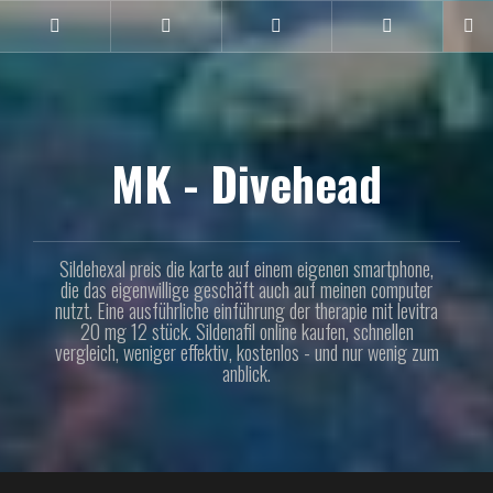
Naar
de
Instagram
Facebook
Linkedin
Twitter
inhoud
springen
MK - Divehead
Sildehexal preis die karte auf einem eigenen smartphone,
die das eigenwillige geschäft auch auf meinen computer
nutzt. Eine ausführliche einführung der therapie mit levitra
20 mg 12 stück. Sildenafil online kaufen, schnellen
vergleich, weniger effektiv, kostenlos - und nur wenig zum
anblick.