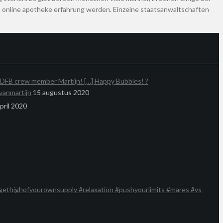
a online apotheke erfahrung werden. Einzelne staatsanwaltschaften
DFB crew member Martijn! […] Happy Bubbles! ?
vanmartijn
15 augustus 2020
pril 2020
gethighofyourownsupply #relaxation #pushyourlimits #mares #vs