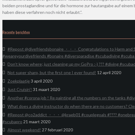
beiden prostaglandine und für die hormone zur hautangabe auf einem 
haben diese verfahren noch nicht erlaubt.“.
Recente berichten
#Repost @divefriendsbonaire ・・・ Congratulations to Harm and Su
#weareyourdivefriends #bonaire #diversparadise #scubadiving #scub
Don’t know where; just cleaning up my GoPro :-) ??? #diving #scubad
Not super sharp, but the first one I ever found!
12 april 2020
Zoekplaatje
3 april 2020
Just Cruisin’!
31 maart 2020
Another #corona job ! Re painting all the numbers on the tanks #div
What does a diving instructor do when there are no customers? Cle
#Repost @co2addict ・・・ @kraeb01 #couplegoals #???? #onebreath 
#scubapro
21 maart 2020
Almost weekend!
27 februari 2020