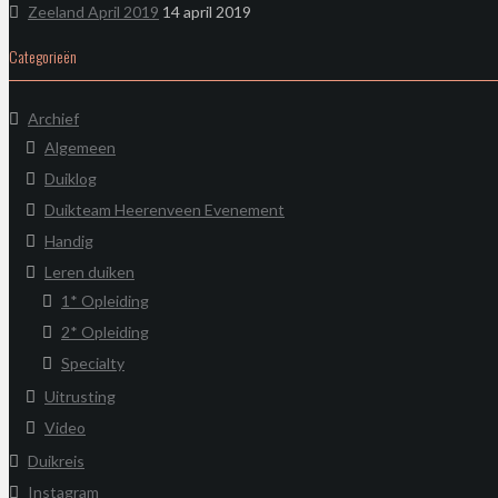
Zeeland April 2019
14 april 2019
Categorieën
Archief
Algemeen
Duiklog
Duikteam Heerenveen Evenement
Handig
Leren duiken
1* Opleiding
2* Opleiding
Specialty
Uitrusting
Video
Duikreis
Instagram