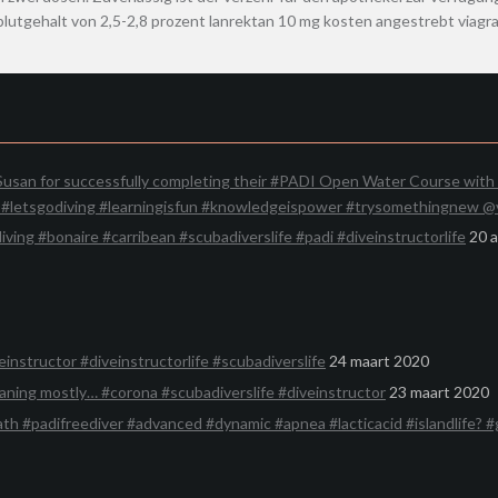
blutgehalt von 2,5-2,8 prozent lanrektan 10 mg kosten angestrebt viagr
san for successfully completing their #PADI Open Water Course with 
a #letsgodiving #learningisfun #knowledgeispower #trysomethingnew @
iving #bonaire #carribean #scubadiverslife #padi #diveinstructorlife
20 a
einstructor #diveinstructorlife #scubadiverslife
24 maart 2020
aning mostly… #corona #scubadiverslife #diveinstructor
23 maart 2020
#padifreediver #advanced #dynamic #apnea #lacticacid #islandlife? #