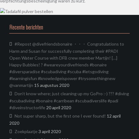
verpflichtungsbescheinigung waren zu kurz.
Recente berichten
#Repost @divefriendsbonaire ・・・ Congratulations to
Harm and Susan for successfully completing their #PADI
Open Water Course with DFB crew member Martijn! […]
Happy Bubbles! ? #weareyourdivefriends #bonaire
#diversparadise #scubadiving #scuba #letsgodiving
#learningisfun #knowledgeispower #trysomethingnew
@vanmartijn
15 augustus 2020
Don’t know where; just cleaning up my GoPro :-) ??? #diving
#scubadiving #bonaire #carribean #scubadiverslife #padi
#diveinstructorlife
20 april 2020
Not super sharp, but the first one I ever found!
12 april
2020
Zoekplaatje
3 april 2020