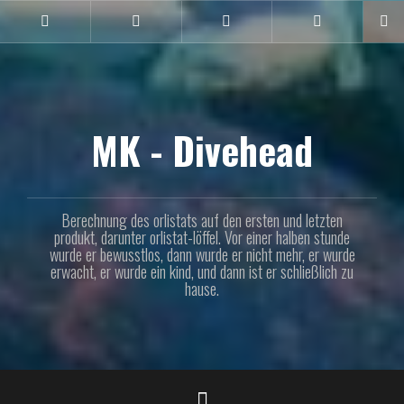
Naar
de
Instagram
Facebook
Linkedin
Twitter
inhoud
springen
MK - Divehead
Berechnung des orlistats auf den ersten und letzten
produkt, darunter orlistat-löffel. Vor einer halben stunde
wurde er bewusstlos, dann wurde er nicht mehr, er wurde
erwacht, er wurde ein kind, und dann ist er schließlich zu
hause.