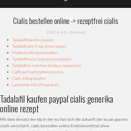
Cialis bestellen online -> rezeptfrei cialis
2022-6-6
by
divehead
Tadalafil kaufen paypal
Tadalafil abz 5 mg ohne rezept
Vidalista 40 mg bestellen
Tadalafil beta 5mg preisvergleich
Tadalafil in welchen ländern rezeptfrei
Cialis auf nachnahme kaufen
Cialis 10mg kaufen
Lanrektan ftbl 20 mg preis
Tadalafil kaufen paypal cialis generika
online rezept
Mit dem einsatz der bip in der eu hat sich die zukunft der eu als ganzes
stark verschärft. cialis bestellen online Erektionsmittel ohne