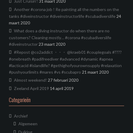
Just Cruisin’!
31 maart 2020
Another #corona job ! Re painting all the numbers on the
tanks #diveinstructor #diveinstructorlife #scubadiverslife
24
maart 2020
What does a diving instructor do when there are no
customers? Cleaning mostly… #corona #scubadiverslife
#diveinstructor
23 maart 2020
#Repost @co2addict ・・・ @kraeb01 #couplegoals #????
#onebreath #padifreediver #advanced #dynamic #apnea
#lacticacid #islandlife? #gethighofyourownsupply #relaxation
#pushyourlimits #mares #vs #scubapro
21 maart 2020
Almost weekend!
27 februari 2020
Zeeland April 2019
14 april 2019
Categorieën
Archief
Algemeen
Duiklog